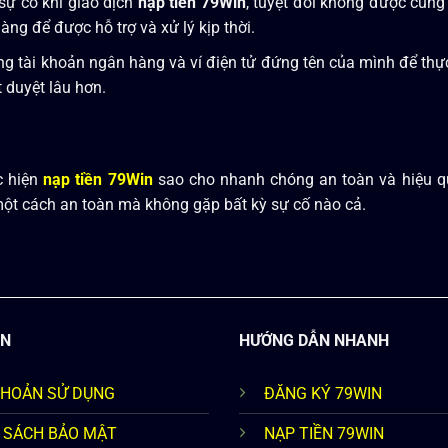
sự cố khi giao dịch
nạp tiền 79Win
, tuyệt đối không được cung
àng để được hỗ trợ và xử lý kịp thời.
ụng tài khoản ngân hàng và ví điện tử đứng tên của mình để thự
t duyệt lâu hơn.
c hiện
nạp tiền 79Win
sao cho nhanh chóng an toàn và hiệu qu
một cách an toàn mà không gặp bất kỳ sự cố nào cả.
IN
HƯỚNG DẪN NHANH
KHOẢN SỬ DỤNG
ĐĂNG KÝ 79WIN
 SÁCH BẢO MẬT
NẠP TIỀN 79WIN