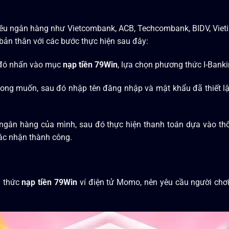
nhiều ngân hàng như Vietcombank, ACB, Techcombank, BIDV, Vie
bản thân với các bước thực hiện sau đây:
u đó nhấn vào mục
nạp tiền 79Win
, lựa chọn phương thức I-Banki
ong muốn, sau đó nhập tên đăng nhập và mật khẩu đã thiết lập
 ngân hàng của mình, sau đó thực hiện thanh toán dựa vào thô
ác nhận thành công.
g thức
nạp tiền 79Win
ví điện tử Momo, nên yêu cầu người chơ