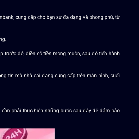
tinbank, cung cấp cho bạn sự đa dạng và phong phú, từ
ng.
 trước đó, điền số tiền mong muốn, sau đó tiến hành
ng tin mà nhà cái đang cung cấp trên màn hình, cuối
i cần phải thực hiện những bước sau đây để đảm bảo