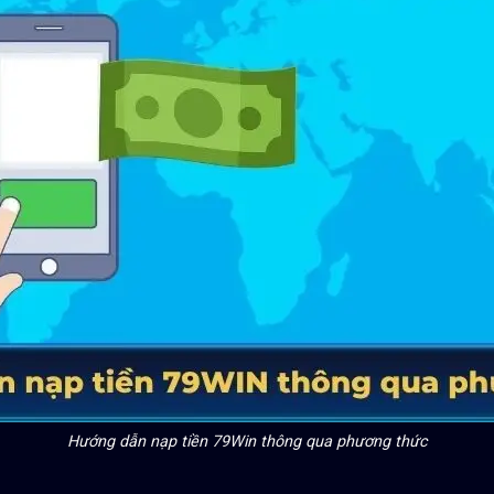
Hướng dẫn nạp tiền 79Win thông qua phương thức